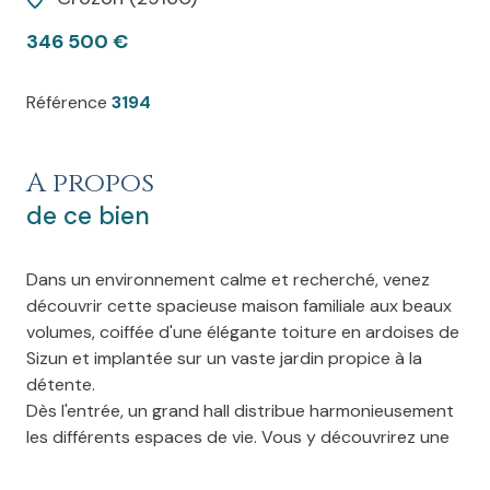
346 500 €
Référence
3194
A propos
de ce bien
Dans un environnement calme et recherché, venez
découvrir cette spacieuse maison familiale aux beaux
volumes, coiffée d'une élégante toiture en ardoises de
Sizun et implantée sur un vaste jardin propice à la
détente.
Dès l'entrée, un grand hall distribue harmonieusement
les différents espaces de vie. Vous y découvrirez une
vaste cuisine conviviale, idéale pour les repas en
famille, ainsi qu'un lumineux salon-séjour exposé plein