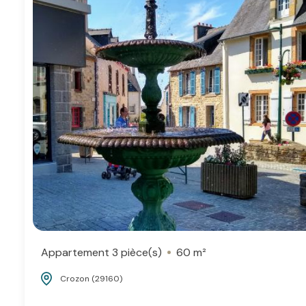
Appartement 3 pièce(s)
60 m²
Crozon (29160)