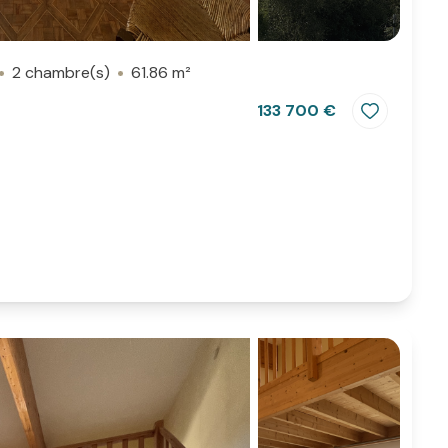
2 chambre(s)
61.86 m²
133 700 €