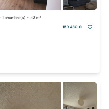
1 chambre(s)
43 m²
159 430 €