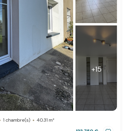
+15
1 chambre(s)
40.31 m²