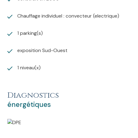
jardin offrant un espace de rangement pratique.
Chauffage individuel : convecteur (electrique)
N’hésitez pas à venir quand vous le souhaitez pour
visiter cette charmante maison dotée de volets bleus
bretons
1 parking(s)
exposition Sud-Ouest
1 niveau(x)
Diagnostics
énergétiques