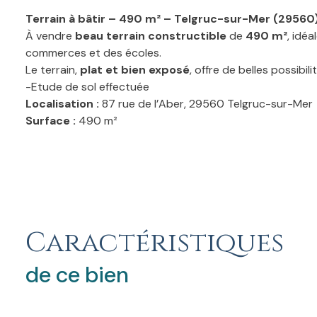
Terrain à bâtir – 490 m² – Telgruc-sur-Mer (29560
À vendre
beau terrain constructible
de
490 m²
, idé
commerces et des écoles.
Le terrain,
plat et bien exposé
, offre de belles possibi
-Etude de sol effectuée
Localisation :
87 rue de l’Aber, 29560 Telgruc-sur-Mer
Surface :
490 m²
Type :
Terrain à bâtir
Caractéristiques
de ce bien