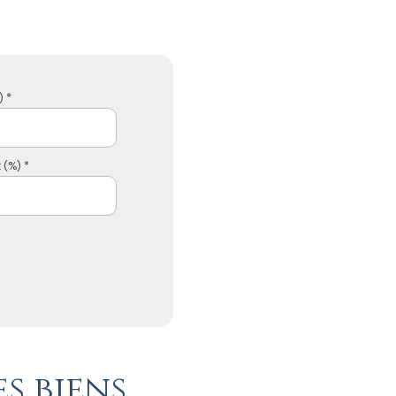
 *
 (%) *
s biens